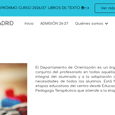
PRÓXIMO CURSO 2026/27: LIBROS DE TEXTO 📚👈
Ver má
ip to main content
Skip to navigat
ADRID
Inicio
ADMISIÓN 26-27
Quiénes somos
El
Departamento de Orientación
es un órg
conjunto del profesorado en todas aquell
integral del alumnado y a la adaptación 
necesidades de todos los alumnos. Está 
etapas educativas del centro desde Educaci
Pedagoga Terapéutica que atiende a la eta